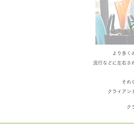
より多く
流行などに左右さ
それ
クライアン
ク