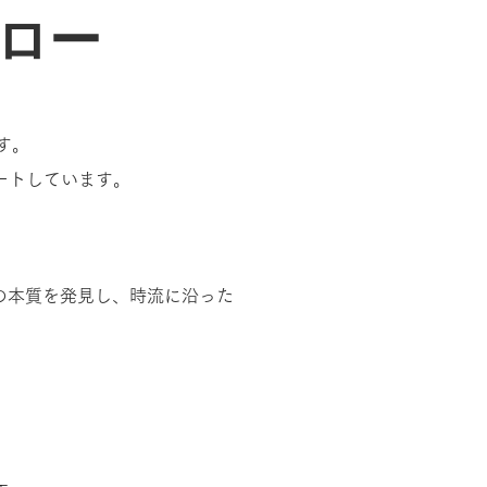
ロー
す。
ートしています。
の本質を発見し、時流に沿った