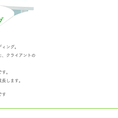
グ
ディング。
た、クライアントの
です。
成長します。
です