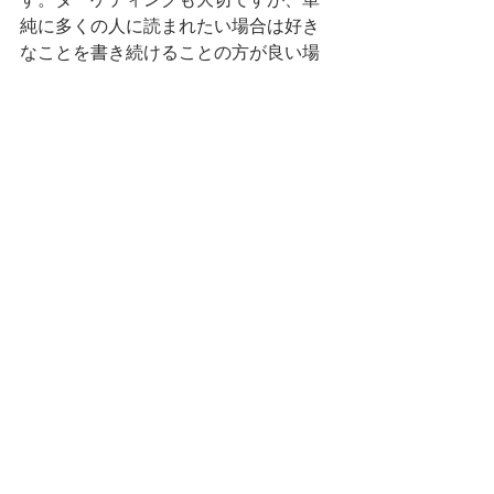
純に多くの人に読まれたい場合は好き
なことを書き続けることの方が良い場
合もあります。
ただここで気をつけたいことは、いく
ら好きなことでも深掘りした内容であ
ることを書くことです。浅い知識や内
容では返って離れやすくなってしまう
ので、好きなことでもあなたしか知ら
ない、もしくはあなただから知ってい
ることを書くように気をつけましょう
ね。
さいごに
ふだん何気に書いていたり、その時の