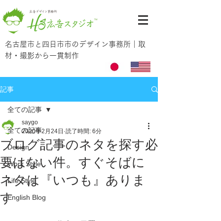
名古屋市と四日市市のデザイン事務所｜取
材・撮影から一貫制作
記事
全ての記事
saygo
全ての記事
2020年2月24日
読了時間: 6分
ブログ記事のネタを探す必
Design
要はない件。すぐそばに
Work Style
ネタは『いつも』ありま
Life Style
す
English Blog