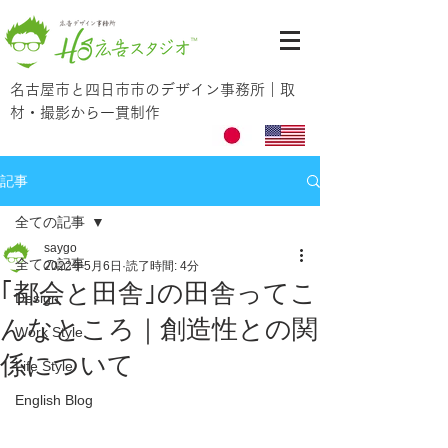
名古屋市と四日市市のデザイン事務所｜取
材・撮影から一貫制作
記事
全ての記事
saygo
全ての記事
2022年5月6日
読了時間: 4分
｢都会と田舎｣の田舎ってこ
Design
んなところ｜創造性との関
Work Style
係について
Life Style
English Blog