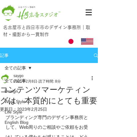
名古屋市と四日市市のデザイン事務所｜取
材・撮影から一貫制作
記事
全ての記事
saygo
全ての記事
2021年2月8日
読了時間: 8分
コンテンツマーケティン
Design
グは、本質的にとても重要
Work Style
更新日：
2023年2月25日
Life Style
ブランディング専門のデザイン事務所と
English Blog
して、Web周りのご相談やご依頼をお受
けしている僕たちが感じることは、どう