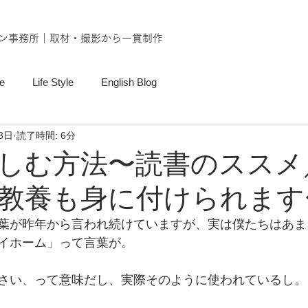
ン事務所｜取材・撮影から一貫制作
e
Life Style
English Blog
3日
読了時間: 6分
しむ方法〜読書のススメ
教養も身に付けられます
葉が昨年から言われ続けていますが、実は僕たちはあま
イホーム」って言葉が。
さい、って意味だし、実際そのように使われているし。