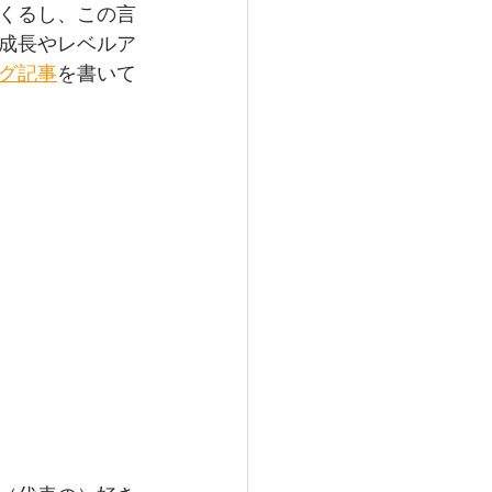
くるし、この言
成長やレベルア
グ記事
を書いて