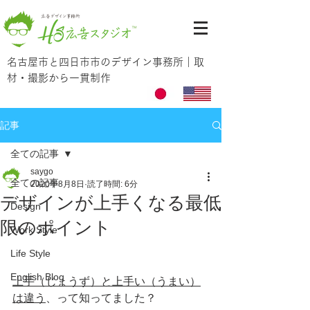
名古屋市と四日市市のデザイン事務所｜取
材・撮影から一貫制作
記事
全ての記事
saygo
全ての記事
2020年8月8日
読了時間: 6分
デザインが上手くなる最低
Design
限のポイント
Work Style
Life Style
English Blog
上手（じょうず）と上手い（うまい）
は違う
、って知ってました？