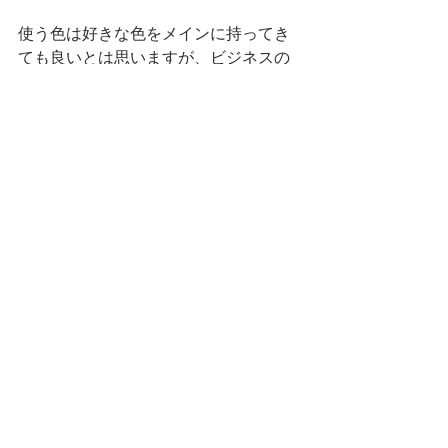
使う色は好きな色をメインに持ってき
ても良いとは思いますが、ビジネスの
コンセプトや目的に沿った色を選ぶこ
とを意識して選ばれるとちゃんと結果
も出やすくなります。
色についてはこちらのブログ記事にま
とめていますのでお時間ある時にぜ
ひ、読んでみてください。
色の力が与える訴求効果