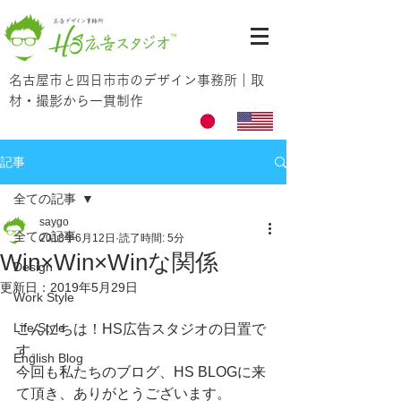
名古屋市と四日市市のデザイン事務所｜取
材・撮影から一貫制作
記事
全ての記事
saygo
全ての記事
2018年6月12日
読了時間: 5分
Win×Win×Winな関係
Design
更新日：
2019年5月29日
Work Style
Life Style
こんにちは！HS広告スタジオの日置で
す。
English Blog
今回も私たちのブログ、HS BLOGに来
て頂き、ありがとうございます。