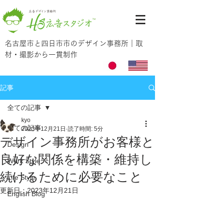
名古屋市と四日市市のデザイン事務所｜取
材・撮影から一貫制作
記事
全ての記事
kyo
全ての記事
2023年12月21日
読了時間: 5分
デザイン事務所がお客様と
Design
良好な関係を構築・維持し
Work Style
続けるために必要なこと
Life Style
更新日：
2023年12月21日
English Blog