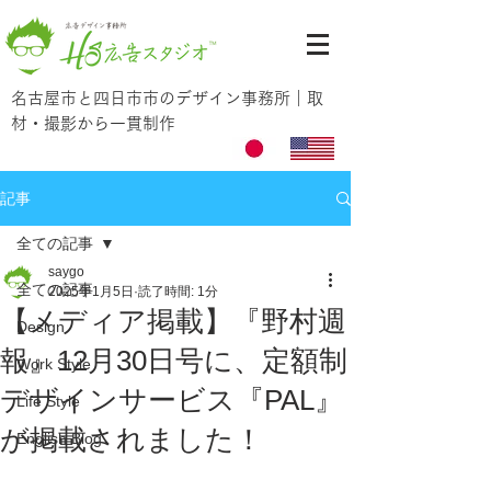
名古屋市と四日市市のデザイン事務所｜取
材・撮影から一貫制作
記事
全ての記事
saygo
全ての記事
2025年1月5日
読了時間: 1分
【メディア掲載】『野村週
Design
報』12月30日号に、定額制
Work Style
デザインサービス『PAL』
Life Style
が掲載されました！
English Blog