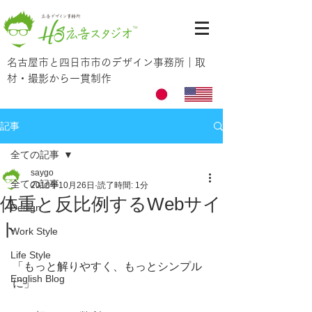
名古屋市と四日市市のデザイン事務所｜取
材・撮影から一貫制作
記事
全ての記事
saygo
全ての記事
2018年10月26日
読了時間: 1分
体重と反比例するWebサイ
Design
ト
Work Style
Life Style
「もっと解りやすく、もっとシンプル
English Blog
に」