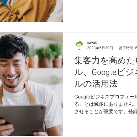
重要性がより高くなっていま
Webサイトでの集客方法と
り方を知っていることは
saygo
2023年6月20日
読了時間: 
集客力を高めた
ル、Google
ルの活用法
Googleビジネスプロフィ
ることは滅多にありません
させることが重要です。登録後
ィールを最大限に、集客に
す。