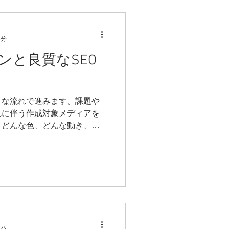
5分
ンと良質なSEO
うな流れで進みます、課題や
れに伴う作成対象メディアを
、どんな色、どんな動き、ど
えます。その方法は決して一
ここで、引き算がとても重要
に