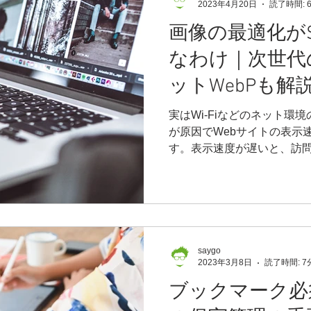
2023年4月20日
読了時間: 
画像の最適化が
なわけ｜次世代
ットWebPも解
実はWi-Fiなどのネット環
が原因でWebサイトの表示
す。表示速度が遅いと、訪
てしまう傾向が強いです。
く、GoogleやYahooの
Webサイト
saygo
2023年3月8日
読了時間: 7
ブックマーク必