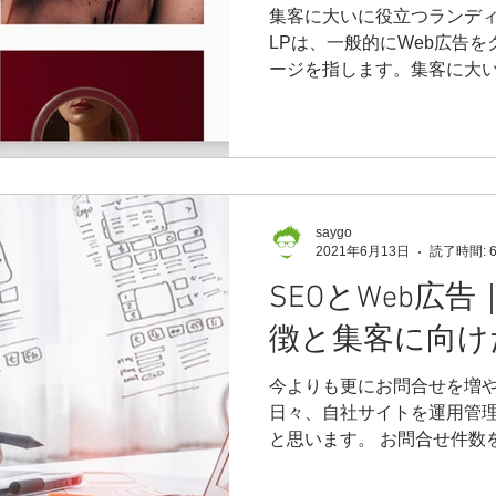
集客に大いに役立つランディ
LPは、一般的にWeb広告
ージを指します。集客に大い
ため、売上にも大きな影響
ザーの興味や関心を引き出
求、注文などの行動を起
saygo
2021年6月13日
読了時間: 
SEOとWeb広
徴と集客に向け
今よりも更にお問合せを増や
日々、自社サイトを運用管
と思います。 お問合せ件数
い という思いはどの業種に
います。SEO、Web広告