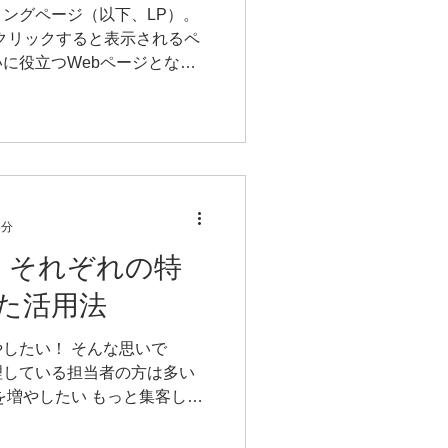
ングページ（以下、LP）。
をクリックすると表示されるペ
に役立つWebページとなる
を与えます。そのため、ユー
し、お問い合わせ、資料請
6分
告｜それぞれの特
た活用法
したい！ そんな思いで
理している担当者の方は多い
を増やしたい もっと集客した
もある、ビジネス課題だと思
という集客方法を聞いた事があ