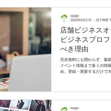
saygo
2023年6月17日
読了時間: 
店舗ビジネスオー
ビジネスプロフ
べき理由
完全無料にも関わらず、最
イベント情報まで多くの情
め、登録・更新するだけで
スです。特に店舗型のビジ
も始めないともったいないGo
Googleビジネスプロ
saygo