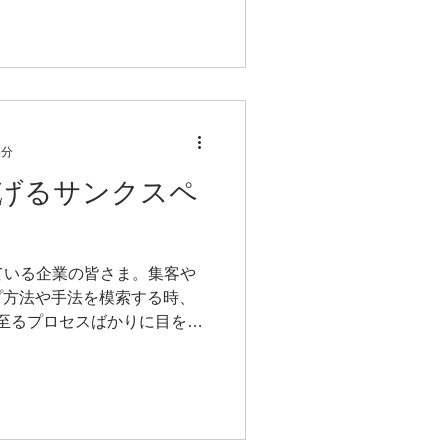
5分
げるサンクスペ
ている企業の皆さま。集客や
プ方法や手法を模索する時、
に至るプロセスばかりに目を向
ンディングページ（LP）、入
ジョンの経路を改善し続ける