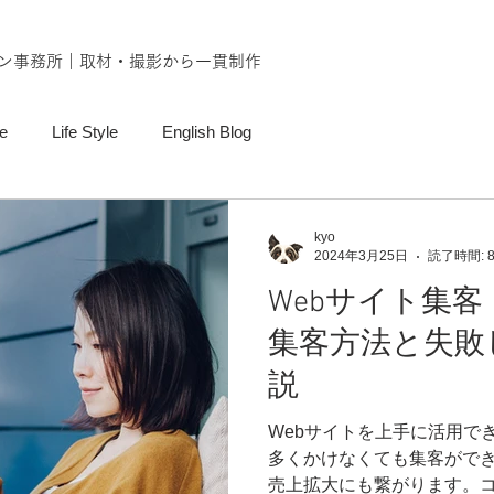
ン事務所｜取材・撮影から一貫制作
e
Life Style
English Blog
kyo
2024年3月25日
読了時間: 
Webサイト集
集客方法と失敗
説
Webサイトを上手に活用で
多くかけなくても集客がで
売上拡大にも繋がります。