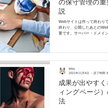
の保守管理の重
説
Webサイトは作って終わり
終わり、公開したあとのWe
要です。サーバー・ドメイン
アップ、最新ブラウザや端
策など、幅広い対象に対し
す。では、「保守」や
tetsu
2021年11月4日
読了時間: 
成果が出やすく
ィングページ）
法