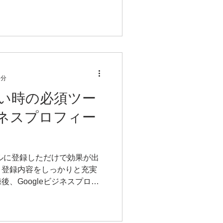
す。 そのため、効果的な
、集客に強いWebサイトの作
6分
い時の必須ツー
ビジネスプロフィー
ールに登録しただけで効果が出
。登録内容をしっかりと充実
、Googleビジネスプロフ
繋げる活用法をご紹介しま