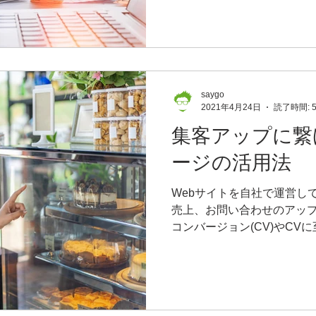
るという方は多いかと思
saygo
2021年4月24日
読了時間: 
集客アップに繋
ージの活用法
Webサイトを自社で運営し
売上、お問い合わせのアッ
コンバージョン(CV)やCV
けていませんか？ 広告やラ
力フォームなどのコンバー
ことは当然大切です